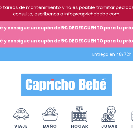
 tareas de mantenimiento y no es posible tramitar pedidos.
consulta, escríbenos a
info@caprichobebe.com
.
ebé y consigue un cupón de 5€ DE DESCUENTO para tu p
ebé y consigue un cupón de 5€ DE DESCUENTO para tu p
Entrega en 48/72h
A
VIAJE
BAÑO
HOGAR
JUGAR