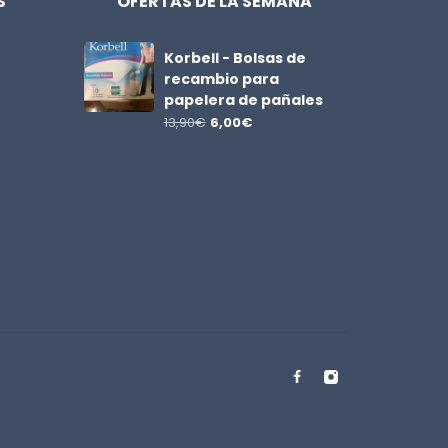
S
OFERTAS DE LA SEMANA
Korbell - Bolsas de
recambio para
papelera de pañales
13,90
€
6,00
€