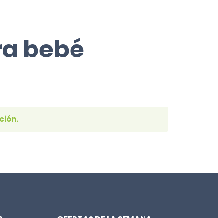
a bebé
ción.