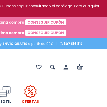
 Puedes seguir consultando el catálogo. Para cualquier
róxima compra
CONSEGUIR CUPÓN
róxima compra
CONSEGUIR CUPÓN
 y
ENVÍO GRATIS
a partir de 99€
|
607 186 817
TEXTIL
OFERTAS