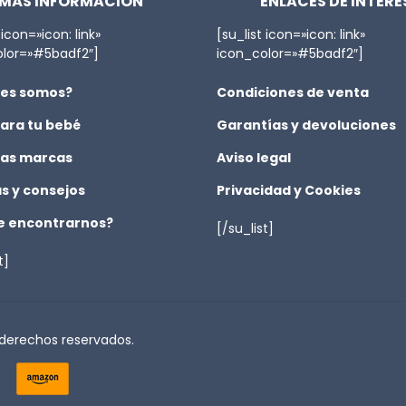
MÁS INFORMACIÓN
ENLACES DE INTERÉ
 icon=»icon: link»
[su_list icon=»icon: link»
olor=»#5badf2″]
icon_color=»#5badf2″]
es somos?
Condiciones de venta
ara tu bebé
Garantías y devoluciones
as marcas
Aviso legal
as y consejos
Privacidad y Cookies
 encontrarnos?
[/su_list]
t]
 derechos reservados.