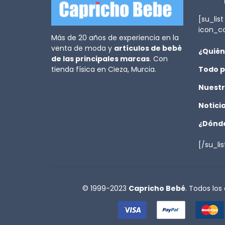
[su_list
icon_c
Más de 20 años de experiencia en la
venta de moda y
artículos de bebé
¿Quién
de las principales marcas
. Con
tienda física en Cieza, Murcia.
Todo p
Nuestr
Notici
¿Dónde
[/su_lis
© 1999-2023
Capricho Bebé
. Todos los