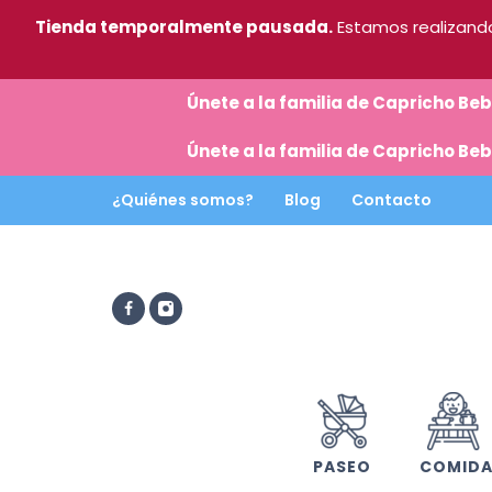
Tienda temporalmente pausada.
Estamos realizando
Únete a la familia de Capricho B
Únete a la familia de Capricho B
¿Quiénes somos?
Blog
Contacto
PASEO
COMID