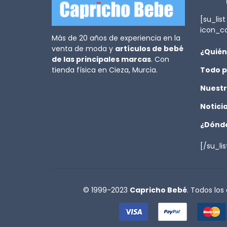
[su_list
icon_c
Más de 20 años de experiencia en la
venta de moda y
artículos de bebé
¿Quién
de las principales marcas
. Con
tienda física en Cieza, Murcia.
Todo p
Nuestr
Notici
¿Dónde
[/su_lis
© 1999-2023
Capricho Bebé
. Todos los