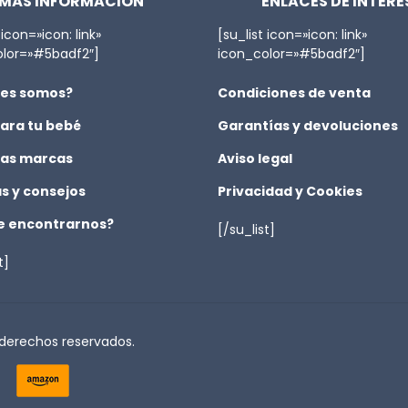
MÁS INFORMACIÓN
ENLACES DE INTERÉ
 icon=»icon: link»
[su_list icon=»icon: link»
olor=»#5badf2″]
icon_color=»#5badf2″]
es somos?
Condiciones de venta
ara tu bebé
Garantías y devoluciones
as marcas
Aviso legal
as y consejos
Privacidad y Cookies
 encontrarnos?
[/su_list]
t]
 derechos reservados.