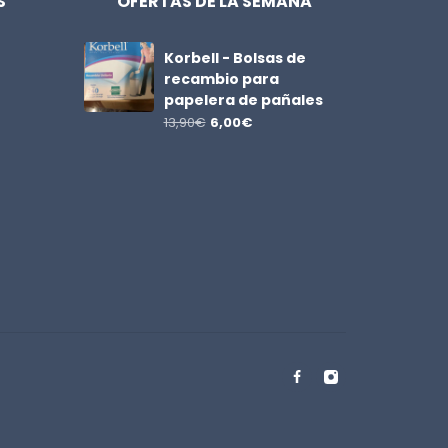
S
OFERTAS DE LA SEMANA
Korbell - Bolsas de
recambio para
papelera de pañales
13,90
€
6,00
€