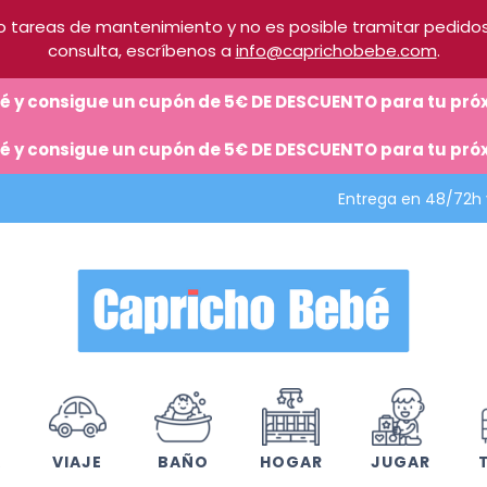
 tareas de mantenimiento y no es posible tramitar pedidos.
consulta, escríbenos a
info@caprichobebe.com
.
ebé y consigue un cupón de 5€ DE DESCUENTO para tu p
ebé y consigue un cupón de 5€ DE DESCUENTO para tu p
Entrega en 48/72h
A
VIAJE
BAÑO
HOGAR
JUGAR