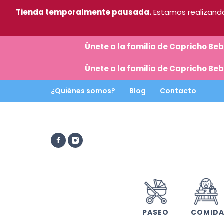
Tienda temporalmente pausada.
Estamos realizando
Únete a la familia de Capricho B
Únete a la familia de Capricho B
¿Quiénes somos?
Blog
Contacto
PASEO
COMID