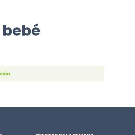
 bebé
ción.