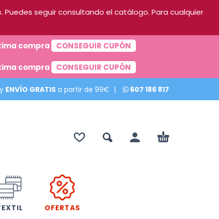
 Puedes seguir consultando el catálogo. Para cualquier
róxima compra
CONSEGUIR CUPÓN
róxima compra
CONSEGUIR CUPÓN
 y
ENVÍO GRATIS
a partir de 99€
|
607 186 817
TEXTIL
OFERTAS