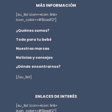
MÁS INFORMACIÓN
[su_list icon=»icon: link»
icon_color=»#5badf2″]
¿Quiénes somos?
Todo para tu bebé
Nuestras marcas
Noticias y consejos
¿Dónde encontrarnos?
[/su_list]
ENLACES DE INTERÉS
[su_list icon=»icon: link»
icon_color=»#5badf2″]