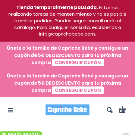
Tienda temporalmente pausada.
Estamos
realizando tareas de mantenimiento y no es posible
tramitar pedidos. Puedes seguir consultando el
catálogo. Para cualquier consulta, escríbenos a
info@caprichobebe.com
.
Únete a la familia de Capricho Bebé y consigue un
cupón de 5€ DE DESCUENTO para tu próxima
compra
CONSEGUIR CUPÓN
Únete a la familia de Capricho Bebé y consigue un
cupón de 5€ DE DESCUENTO para tu próxima
compra
CONSEGUIR CUPÓN
ENVÍO GRATIS