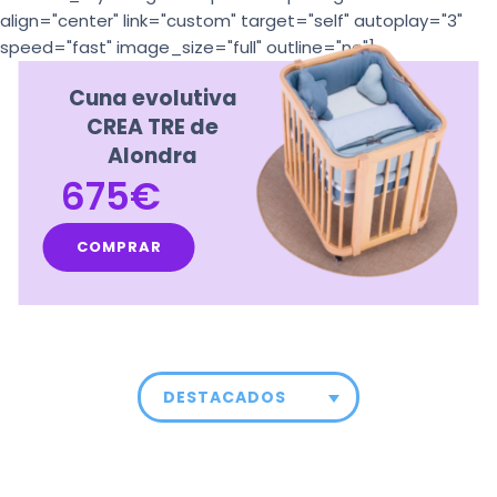
align="center" link="custom" target="self" autoplay="3"
speed="fast" image_size="full" outline="no"]
Cuna evolutiva
CREA TRE de
Alondra
675€
COMPRAR
DESTACADOS