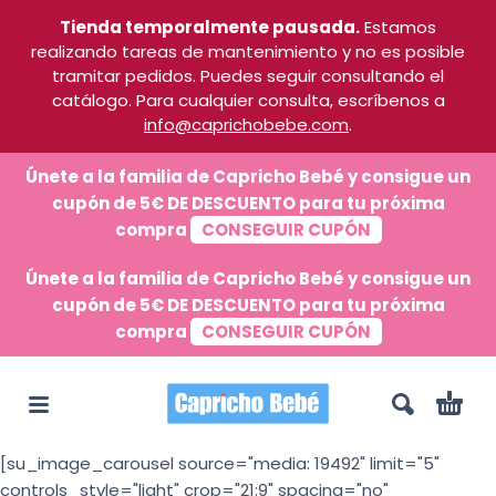
Tienda temporalmente pausada.
Estamos
realizando tareas de mantenimiento y no es posible
tramitar pedidos. Puedes seguir consultando el
catálogo. Para cualquier consulta, escríbenos a
info@caprichobebe.com
.
Únete a la familia de Capricho Bebé y consigue un
cupón de 5€ DE DESCUENTO para tu próxima
compra
CONSEGUIR CUPÓN
Únete a la familia de Capricho Bebé y consigue un
cupón de 5€ DE DESCUENTO para tu próxima
compra
CONSEGUIR CUPÓN
[su_image_carousel source="media: 19492" limit="5"
controls_style="light" crop="21:9" spacing="no"