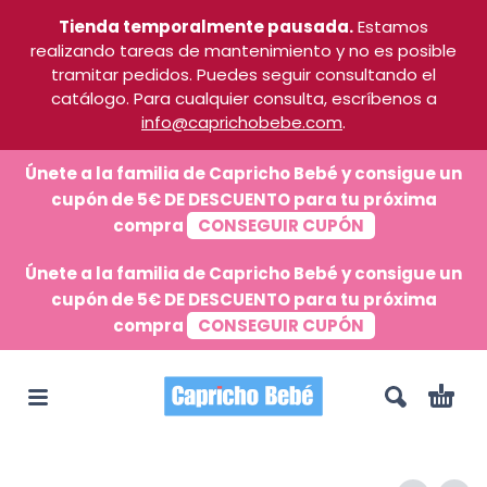
Tienda temporalmente pausada.
Estamos
realizando tareas de mantenimiento y no es posible
tramitar pedidos. Puedes seguir consultando el
catálogo. Para cualquier consulta, escríbenos a
info@caprichobebe.com
.
Únete a la familia de Capricho Bebé y consigue un
cupón de 5€ DE DESCUENTO para tu próxima
compra
CONSEGUIR CUPÓN
Únete a la familia de Capricho Bebé y consigue un
cupón de 5€ DE DESCUENTO para tu próxima
compra
CONSEGUIR CUPÓN