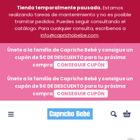
Tienda temporalmente pausada.
Estamos
realizando tareas de mantenimiento y no es posible
tramitar pedidos. Puedes seguir consultando el
catálogo. Para cualquier consulta, escríbenos a
info@caprichobebe.com
.
Únete a la familia de Capricho Bebé y consigue un
cupón de 5€ DE DESCUENTO para tu próxima
compra
CONSEGUIR CUPÓN
Únete a la familia de Capricho Bebé y consigue un
cupón de 5€ DE DESCUENTO para tu próxima
compra
CONSEGUIR CUPÓN