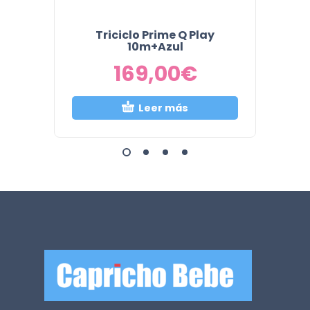
Triciclo Prime Q Play
Tricic
10m+Azul
169,00
€
Leer más