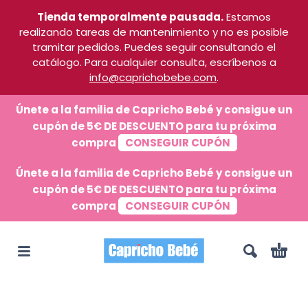
Tienda temporalmente pausada.
Estamos
realizando tareas de mantenimiento y no es posible
tramitar pedidos. Puedes seguir consultando el
catálogo. Para cualquier consulta, escríbenos a
info@caprichobebe.com
.
Únete a la familia de Capricho Bebé y consigue un
cupón de 5€ DE DESCUENTO para tu próxima
compra
CONSEGUIR CUPÓN
Únete a la familia de Capricho Bebé y consigue un
cupón de 5€ DE DESCUENTO para tu próxima
compra
CONSEGUIR CUPÓN