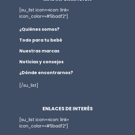
[su_list icon=»icon: link»
icon_color=»#5badf2″]
¿Quiénes somos?
Todo para tu bebé
Nuestras marcas
Noticias y consejos
¿Dónde encontrarnos?
[/su_list]
ENLACES DE INTERÉS
[su_list icon=»icon: link»
icon_color=»#5badf2″]