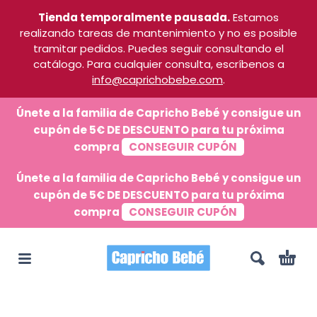
Tienda temporalmente pausada.
Estamos
realizando tareas de mantenimiento y no es posible
tramitar pedidos. Puedes seguir consultando el
catálogo. Para cualquier consulta, escríbenos a
info@caprichobebe.com
.
Únete a la familia de Capricho Bebé y consigue un
cupón de 5€ DE DESCUENTO para tu próxima
compra
CONSEGUIR CUPÓN
Únete a la familia de Capricho Bebé y consigue un
cupón de 5€ DE DESCUENTO para tu próxima
compra
CONSEGUIR CUPÓN