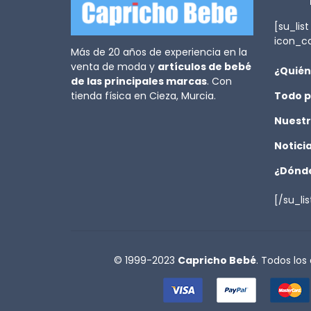
[su_list
icon_c
Más de 20 años de experiencia en la
venta de moda y
artículos de bebé
¿Quién
de las principales marcas
. Con
tienda física en Cieza, Murcia.
Todo p
Nuestr
Notici
¿Dónde
[/su_lis
© 1999-2023
Capricho Bebé
. Todos los