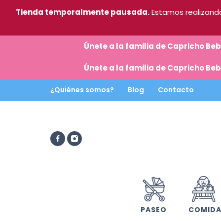
Tienda temporalmente pausada.
Estamos realizando
Únete a la familia de Capricho B
Únete a la familia de Capricho B
¿Quiénes somos?
Blog
Contacto
PASEO
COMID