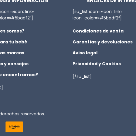
MÁS INFORMACIÓN
ENLACES DE INTERÉ
 icon=»icon: link»
[su_list icon=»icon: link»
olor=»#5badf2″]
icon_color=»#5badf2″]
es somos?
Condiciones de venta
ara tu bebé
Garantías y devoluciones
as marcas
Aviso legal
as y consejos
Privacidad y Cookies
 encontrarnos?
[/su_list]
t]
 derechos reservados.