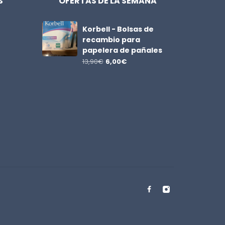
S
OFERTAS DE LA SEMANA
Korbell - Bolsas de
recambio para
papelera de pañales
13,90
€
6,00
€