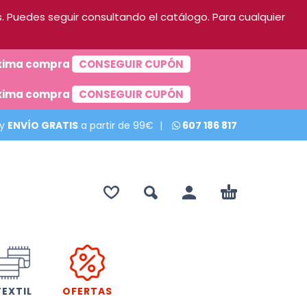
 Puedes seguir consultando el catálogo. Para cualquier
róxima compra
CONSEGUIR CUPÓN
róxima compra
CONSEGUIR CUPÓN
 y
ENVÍO GRATIS
a partir de 99€
|
607 186 817
TEXTIL
OFERTAS