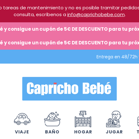
 tareas de mantenimiento y no es posible tramitar pedidos.
consulta, escríbenos a
info@caprichobebe.com
.
ebé y consigue un cupón de 5€ DE DESCUENTO para tu p
ebé y consigue un cupón de 5€ DE DESCUENTO para tu p
Entrega en 48/72h
A
VIAJE
BAÑO
HOGAR
JUGAR