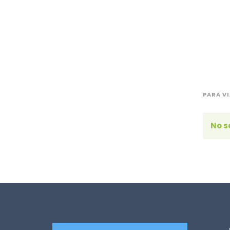
PARA V
No s