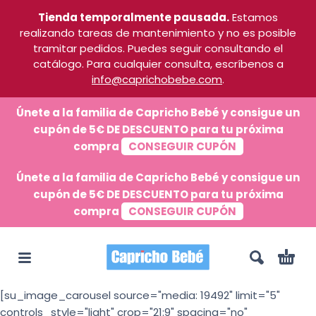
Tienda temporalmente pausada.
Estamos
realizando tareas de mantenimiento y no es posible
tramitar pedidos. Puedes seguir consultando el
catálogo. Para cualquier consulta, escríbenos a
info@caprichobebe.com
.
Únete a la familia de Capricho Bebé y consigue un
cupón de 5€ DE DESCUENTO para tu próxima
compra
CONSEGUIR CUPÓN
Únete a la familia de Capricho Bebé y consigue un
cupón de 5€ DE DESCUENTO para tu próxima
compra
CONSEGUIR CUPÓN
[su_image_carousel source="media: 19492" limit="5"
controls_style="light" crop="21:9" spacing="no"