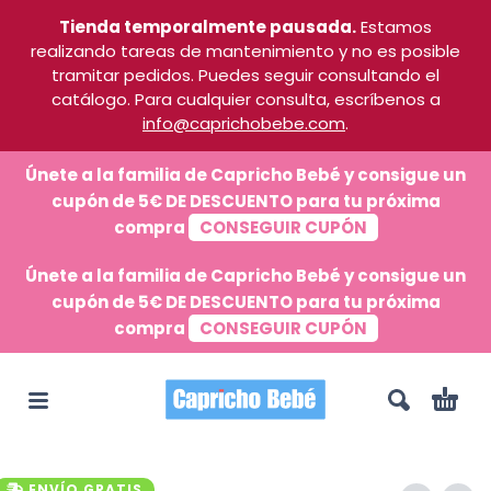
Tienda temporalmente pausada.
Estamos
realizando tareas de mantenimiento y no es posible
tramitar pedidos. Puedes seguir consultando el
catálogo. Para cualquier consulta, escríbenos a
info@caprichobebe.com
.
Únete a la familia de Capricho Bebé y consigue un
cupón de 5€ DE DESCUENTO para tu próxima
compra
CONSEGUIR CUPÓN
Únete a la familia de Capricho Bebé y consigue un
cupón de 5€ DE DESCUENTO para tu próxima
compra
CONSEGUIR CUPÓN
ENVÍO GRATIS