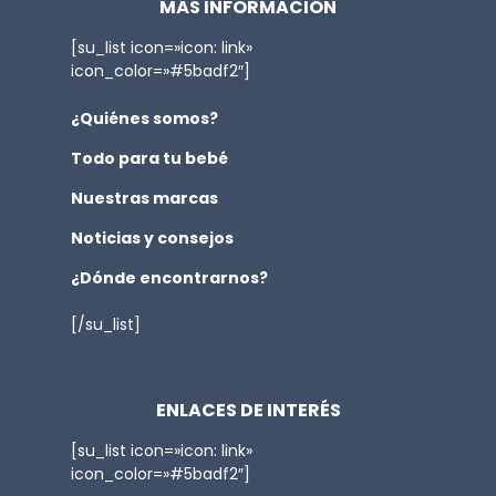
MÁS INFORMACIÓN
[su_list icon=»icon: link»
icon_color=»#5badf2″]
¿Quiénes somos?
Todo para tu bebé
Nuestras marcas
Noticias y consejos
¿Dónde encontrarnos?
[/su_list]
ENLACES DE INTERÉS
[su_list icon=»icon: link»
icon_color=»#5badf2″]