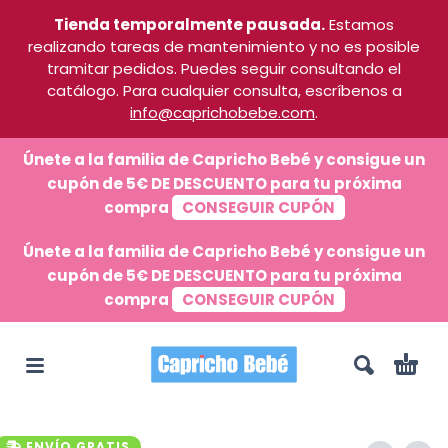
Tienda temporalmente pausada.
Estamos
realizando tareas de mantenimiento y no es posible
tramitar pedidos. Puedes seguir consultando el
catálogo. Para cualquier consulta, escríbenos a
info@caprichobebe.com
.
Únete a la familia de Capricho Bebé y consigue un
cupón de 5€ DE DESCUENTO para tu próxima
compra
CONSEGUIR CUPÓN
Únete a la familia de Capricho Bebé y consigue un
cupón de 5€ DE DESCUENTO para tu próxima
compra
CONSEGUIR CUPÓN
ENVÍO GRATIS